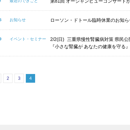
.17
最近のできごと
第81回 オーシャンビューコンサート
.05
お知らせ
ローソン・ドトール臨時休業のお知ら
.09
イベント・セミナー
2/2(日)
三重県慢性腎臓病対策 県民公
『小さな腎臓が あなたの健康を守る
2
3
4