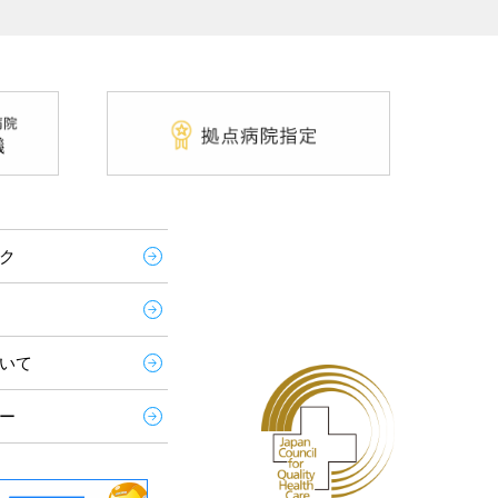
ク
いて
ー