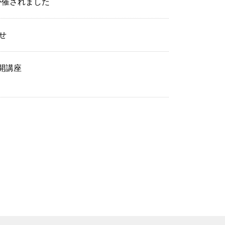
が催されました
せ
開講座
』