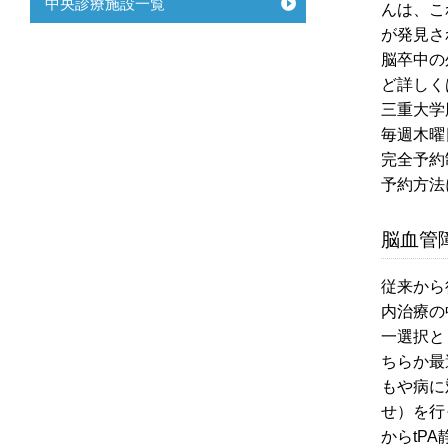
中央診療施設一覧
んは、こ
が発見さ
脳卒中の
ど詳しく
三重大学
毎週木曜日
完全予約
予約方法
脳血管
従来から
内治療の
一選択と
ちらか最
もや病に
せ）を行
からtP