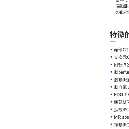
脳動脈
の血栓
特徴
頭部CT
３次元C
回転３次
脳perfu
脳動脈
脳血流
FDG-P
頭部MR
拡散テンソ
MR spe
頚動脈