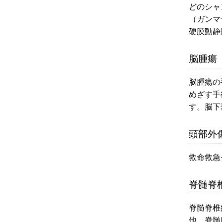
どのシャ
（ガンマ
硬膜動静
脳腫瘍
脳腫瘍の
めざす手
す。脳下
頭部外
救命救急
脊髄脊
脊髄脊椎
他、脊髄