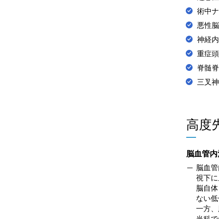
術中ナ
悪性脳
神経内
重症頭
脊髄脊
三叉神
高度
脳血管内
脳血管
視下に
脳自体
ない低
一方、
当科で