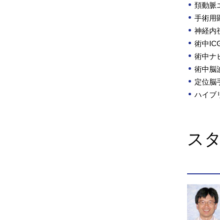
頚動脈
手術用
神経内
術中I
術中ナ
術中脳
定位脳
ハイブ
ス