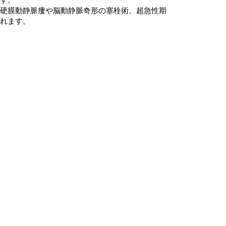
硬膜動静脈瘻や脳動静脈奇形の塞栓術、超急性期
れます。