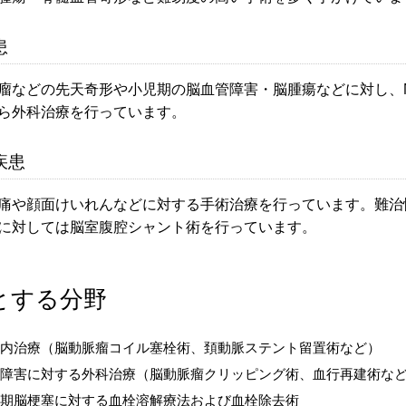
患
瘤などの先天奇形や小児期の脳血管障害・脳腫瘍などに対し、N
ら外科治療を行っています。
疾患
痛や顔面けいれんなどに対する手術治療を行っています。難治
に対しては脳室腹腔シャント術を行っています。
とする分野
内治療（脳動脈瘤コイル塞栓術、頚動脈ステント留置術など）
障害に対する外科治療（脳動脈瘤クリッピング術、血行再建術な
期脳梗塞に対する血栓溶解療法および血栓除去術