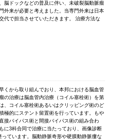
、脳ドックなどの普及に伴い、未破裂脳動脈瘤
門外来が必要と考えました。当専門外来は日本
交代で担当させていただきます。 治療方法な
早くから取り組んでおり、本邦における脳血管
瘤の治療は脳血管内治療（コイル塞栓術）を第
は、コイル塞栓術あるいはクリッピング術のど
積極的にステント留置術を行っています。もや
直接バイパス術と間接バイパス術の組み合わ
もに3科合同で治療に当たっており、画像診断
整っています。脳動静脈奇形や硬膜動静脈瘻な