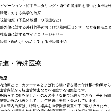
ビゲーション・術中モニタリング・術中血管撮影を用いた脳神経
腫瘍に対する集学的治療
視鏡治療（下垂体腺腫、水頭症など）
部外傷に対する外科的手術および頭蓋内圧センサーなど各種モニ
椎疾患に対するマイクロサージャリー
経痛・顔面けいれんに対する神経減圧術
先進・特殊医療
治療
内治療とは、カテーテルとよばれる細い管を足の付け根の動脈から
血管内部から脳血管障害などを治療する治療法です。
を触らずに針を刺した孔のみの小さな傷で治療ができる、手術時間
侵襲治療の代表として、近年急速に発展・普及しています。
脳血管内治療は、特殊な器具を血管撮影装置の下で取り扱うため、
は学会で認定された脳血管内治療専門医により治療が行われていま