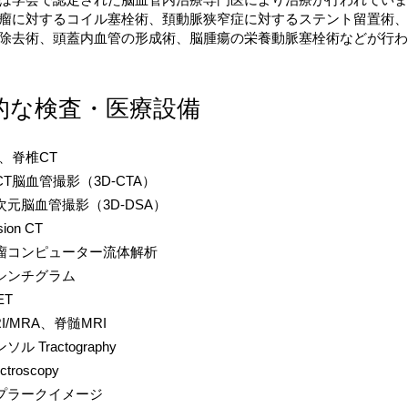
瘤に対するコイル塞栓術、頚動脈狭窄症に対するステント留置術、
除去術、頭蓋内血管の形成術、脳腫瘍の栄養動脈塞栓術などが行わ
的な検査・医療設備
、脊椎CT
T脳血管撮影（3D-CTA）
元脳血管撮影（3D-DSA）
sion CT
瘤コンピューター流体解析
シンチグラム
ET
I/MRA、脊髄MRI
ル Tractography
ctroscopy
プラークイメージ