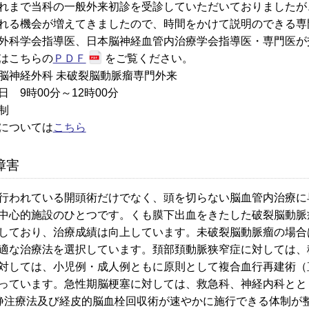
れまで当科の一般外来初診を受診していただいておりましたが
れる機会が増えてきましたので、時間をかけて説明のできる専
外科学会指導医、日本脳神経血管内治療学会指導医・専門医が
はこちらの
ＰＤＦ
をご覧ください。
脳神経外科 未破裂脳動脈瘤専門外来
 9時00分～12時00分
制
については
こちら
障害
行われている開頭術だけでなく、頭を切らない脳血管内治療に
中心的施設のひとつです。くも膜下出血をきたした破裂脳動脈
しており、治療成績は向上しています。未破裂脳動脈瘤の場合
適な治療法を選択しています。頚部頚動脈狭窄症に対しては、
対しては、小児例・成人例ともに原則として複合血行再建術（
っています。急性期脳梗塞に対しては、救急科、神経内科とと
A静注療法及び経皮的脳血栓回収術が速やかに施行できる体制が