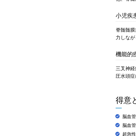
小児疾
脊髄髄膜
力しなが
機能的
三叉神経
圧水頭症
得意
脳血管
脳血管
超急性