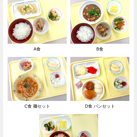
A食
B食
C食 麺セット
D食 パンセット