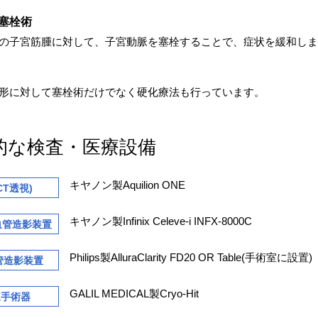
塞栓術
の子宮筋腫に対して、子宮動脈を塞栓することで、症状を緩和しま
形に対して塞栓術だけでなく硬化療法も行っています。
的な検査・医療設備
キヤノン製Aquilion ONE
CT透視)
キヤノン製Infinix Celeve-i INFX-8000C
T血管造影装置
Philips製AlluraClarity FD20 OR Table(手術室に設置)
管造影装置
GALIL MEDICAL製Cryo-Hit
凍手術器