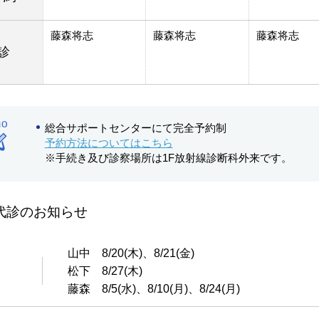
藤森将志
藤森将志
藤森将志
診
総合サポートセンターにて完全予約制
予約方法についてはこちら
※手続き及び診察場所は1F放射線診断科外来です。
代診のお知らせ
山中 8/20(木)、8/21(金)
松下 8/27(木)
藤森 8/5(水)、8/10(月)、8/24(月)