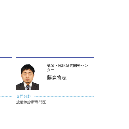
講師・臨床研究開発セン
ター
藤森将志
専門分野
放射線診断専門医