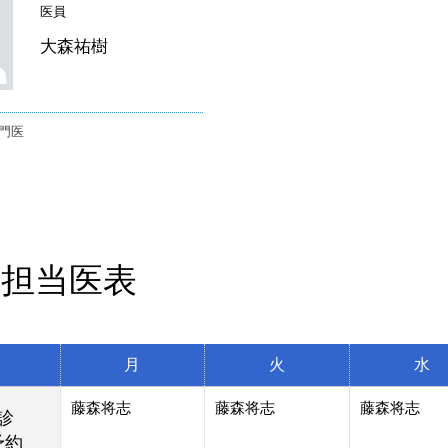
医員
大森祐樹
門医
来担当医表
月
火
水
藤森将志
藤森将志
藤森将志
診
予約