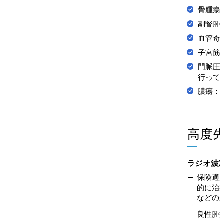
骨腫瘍
副腎腫
血管奇
子宮筋
門脈圧
行って
膿瘍：
高度
ラジオ波
保険適
的に治
などの
良性腫