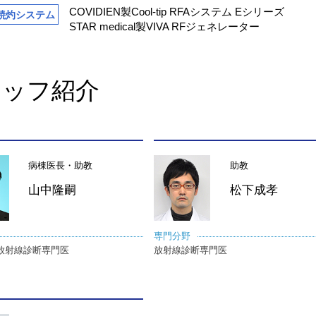
COVIDIEN製Cool-tip RFAシステム Eシリーズ
焼灼システム
STAR medical製VIVA RFジェネレーター
タッフ紹介
病棟医長・助教
助教
山中隆嗣
松下成孝
専門分野
、放射線診断専門医
放射線診断専門医