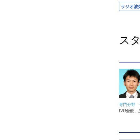
ラジオ波
ス
専門分野
IVR全般