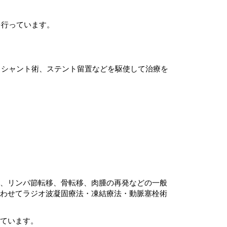
を行っています。
、シャント術、ステント留置などを駆使して治療を
、リンパ節転移、骨転移、肉腫の再発などの一般
わせてラジオ波凝固療法・凍結療法・動脈塞栓術
ています。