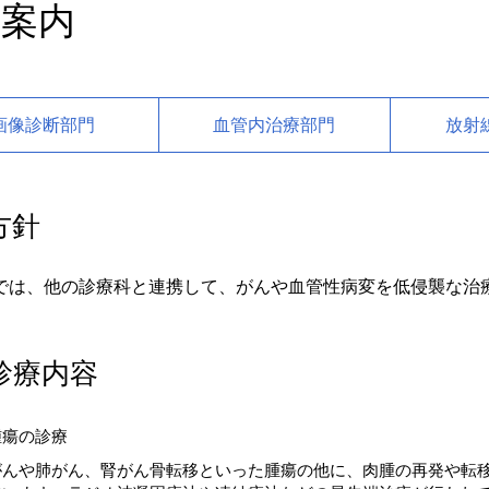
療案内
画像診断部門
血管内治療部門
放射
方針
門では、他の診療科と連携して、がんや血管性病変を低侵襲な治
診療内容
腫瘍の診療
がんや肺がん、腎がん骨転移といった腫瘍の他に、肉腫の再発や転