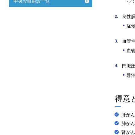
っ
中央診療施設一覧
良性
症
血管
血
門脈
難
得意
肝がん
肺がん
腎がん