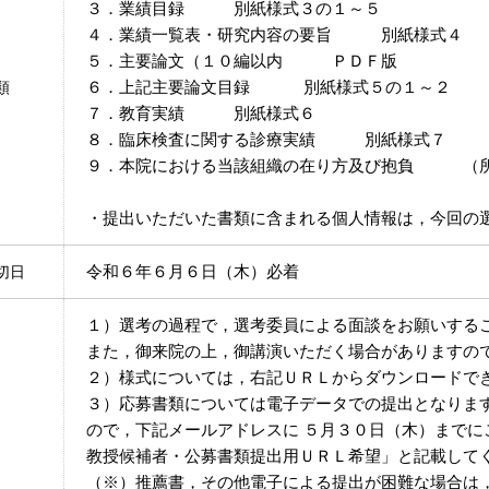
３．業績目録 別紙様式３の１～５
４．業績一覧表・研究内容の要旨 別紙様式４
５．主要論文（１０編以内 ＰＤＦ版
６．上記主要論文目録 別紙様式５の１～２
類
７．教育実績 別紙様式６
８．臨床検査に関する診療実績 別紙様
９．本院における当該組織の在り方及び抱負 （所
・提出いただいた書類に含まれる個人情報は，今回の
令和６年６月６日（木）必着
切日
１）選考の過程で，選考委員による面談をお願いする
また，御来院の上，御講演いただく場合がありますの
２）様式については，右記ＵＲＬからダウンロード
３）応募書類については電子データでの提出となりま
ので，下記メールアドレスに ５月３０日（木）までに
教授候補者・公募書類提出用ＵＲＬ希望」と記載して
（※）推薦書，その他電子による提出が困難な場合は