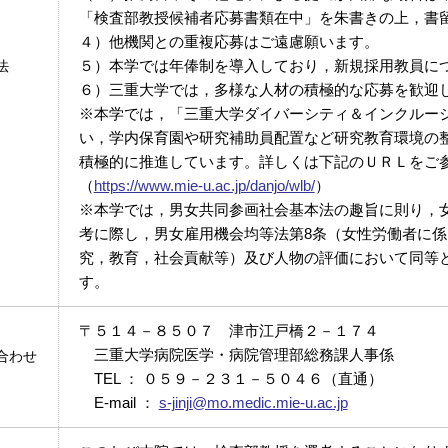
「検査部教授候補者応募書類在中」を朱書きの上，書
４）他機関との重複応募はご遠慮願います。
５）本学では年俸制を導入しており，新規採用教員に
法
６）三重大学では，多様な人材の積極的な応募を歓迎
※本学では，「三重大学ダイバーシティ＆インクルー
い，学内保育園や研究補助員配置など研究教育環境の
積極的に推進しています。詳しくは下記のＵＲＬをご
（
https://www.mie-u.ac.jp/danjo/wlb/
）
※本学では，男女共同参画社会基本法の趣旨に則り，
考に際し，男女雇用機会均等法第8条（女性労働者に
究，教育，社会貢献等）及び人物の評価において同等
す。
〒５１４－８５０７ 津市江戸橋２－１７４
三重大学病院医学・病院管理部総務課人事係
合わせ
TEL ： ０５９－２３１－５０４６（直通）
E-mail ：
s-jinji@mo.medic.mie-u.ac.jp