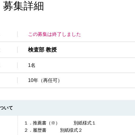
 募集詳細
況
この募集は終了しました
検査部 教授
種
数
1名
10年（再任可）
ついて
１．推薦書（※） 別紙様式１
２．履歴書 別紙様式２