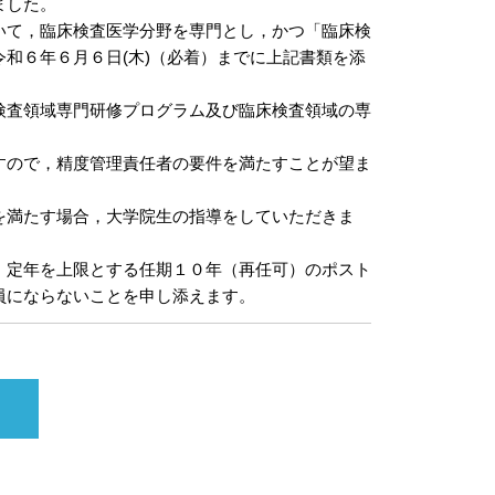
ました。
いて，臨床検査医学分野を専門とし，かつ「臨床検
和６年６月６日(木)（必着）までに上記書類を添
検査領域専門研修プログラム及び臨床検査領域の専
すので，精度管理責任者の要件を満たすことが望ま
を満たす場合，大学院生の指導をしていただきま
，定年を上限とする任期１０年（再任可）のポスト
員にならないことを申し添えます。