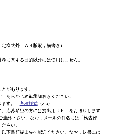
式７
定様式外 Ａ４版縦，横書き）
選考に関する目的以外には使用しません。
ことがあります。
で，あらかじめ御承知おきください。
できます。
各種様式
（zip）
す。応募希望の方には提出用ＵＲＬをお送りします
ご連絡下さい。なお，メールの件名には「検査部
ください。
，以下書類提出先へ郵送ください。なお，封書には