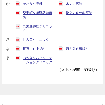
か
かとう小児科
木ノ内医院
紀宝町立相野谷診療
協立内科外科医院
所
九鬼脳神経クリニッ
ク
さ
世古口クリニック
な
長野内科小児科
西井外科胃腸科
ま
みやきリハビリステ
ーションクリニック
（紀北・紀南 50音順）