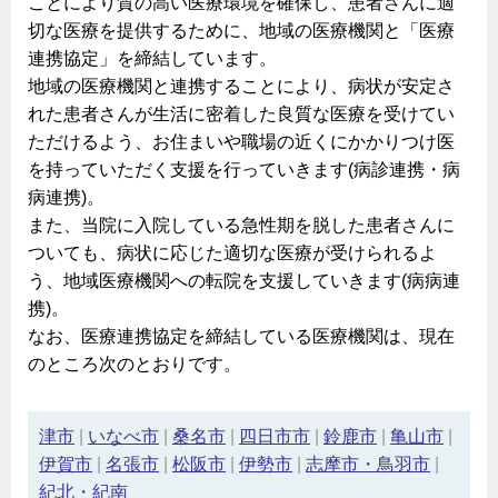
ことにより質の高い医療環境を確保し、患者さんに適
切な医療を提供するために、地域の医療機関と「医療
連携協定」を締結しています。
地域の医療機関と連携することにより、病状が安定さ
れた患者さんが生活に密着した良質な医療を受けてい
ただけるよう、お住まいや職場の近くにかかりつけ医
を持っていただく支援を行っていきます(病診連携・病
病連携)。
また、当院に入院している急性期を脱した患者さんに
ついても、病状に応じた適切な医療が受けられるよ
う、地域医療機関への転院を支援していきます(病病連
携)。
なお、医療連携協定を締結している医療機関は、現在
のところ次のとおりです。
津市
|
いなべ市
|
桑名市
|
四日市市
|
鈴鹿市
|
亀山市
|
伊賀市
|
名張市
|
松阪市
|
伊勢市
|
志摩市・鳥羽市
|
紀北・紀南