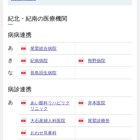
紀北・紀南の医療機関
病病連携
あ
尾鷲総合病院
き
紀南病院
熊野病院
な
長島回生病院
病診連携
あ
あい眼科リハビリク
井本医院
リニック
大石産婦人科医院
尾鷲診療所
おわせ耳鼻科