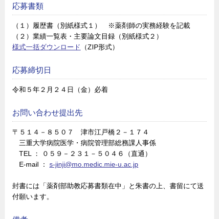
応募書類
（１）履歴書（別紙様式１） ※薬剤師の実務経験を記載
（２）業績一覧表・主要論文目録（別紙様式２）
様式一括ダウンロード
（ZIP形式）
応募締切日
令和５年２月２４日（金）必着
お問い合わせ提出先
〒５１４－８５０７ 津市江戸橋２－１７４
三重大学病院医学・病院管理部総務課人事係
TEL ： ０５９－２３１－５０４６（直通）
E-mail ：
s-jinji@mo.medic.mie-u.ac.jp
封書には「薬剤部助教応募書類在中」と朱書の上、書留にて送
付願います。