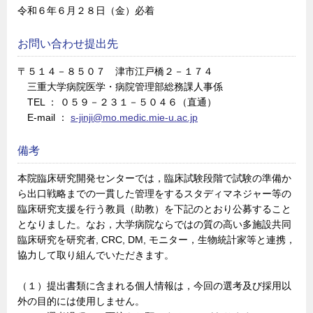
令和６年６月２８日（金）必着
お問い合わせ提出先
〒５１４－８５０７ 津市江戸橋２－１７４
三重大学病院医学・病院管理部総務課人事係
TEL ： ０５９－２３１－５０４６（直通）
E-mail ：
s-jinji@mo.medic.mie-u.ac.jp
備考
本院臨床研究開発センターでは，臨床試験段階で試験の準備か
ら出口戦略までの一貫した管理をするスタディマネジャー等の
臨床研究支援を行う教員（助教）を下記のとおり公募すること
となりました。なお，大学病院ならではの質の高い多施設共同
臨床研究を研究者, CRC, DM, モニター，生物統計家等と連携，
協力して取り組んでいただきます。
（１）提出書類に含まれる個人情報は，今回の選考及び採用以
外の目的には使用しません。