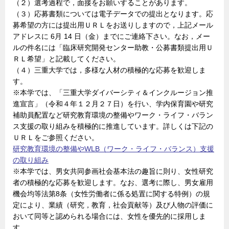
（２）選考過程で，面接をお願いすることがあります。
（３）応募書類については電子データでの提出となります。応
募希望の方には提出用ＵＲＬをお送りしますので，上記メール
アドレスに 6月 14 日（金）までにご連絡下さい。なお，メー
ルの件名には「臨床研究開発センター助教・公募書類提出用Ｕ
ＲＬ希望」と記載してください。
（４）三重大学では，多様な人材の積極的な応募を歓迎しま
す。
※本学では、「三重大学ダイバーシティ＆インクルージョン推
進宣言」（令和４年１２月２７日）を行い、学内保育園や研究
補助員配置など研究教育環境の整備やワーク・ライフ・バラン
ス支援の取り組みを積極的に推進しています。詳しくは下記の
ＵＲＬをご参照ください。
研究教育環境の整備やWLB（ワーク・ライフ・バランス）支援
の取り組み
※本学では、男女共同参画社会基本法の趣旨に則り、女性研究
者の積極的な応募を歓迎します。なお、選考に際し、男女雇用
機会均等法第8条（女性労働者に係る処置に関する特例）の規
定により、業績（研究，教育，社会貢献等）及び人物の評価に
おいて同等と認められる場合には、女性を優先的に採用しま
す。