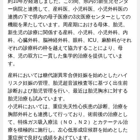
約10年が経過しました。この間、県内の新生児センタ
ー病院と連携して、産科医、小児科医、小児外科医の
連携の下で県内の母子医療の3次医療センターとしての
機能を果たしています。周産期における母体、胎児、
新生児の診療に関係する産科、小児科、小児外科、内
科、心臓外科、脳神経外科、眼科、ICU、麻酔科がそれ
ぞれの診療科の枠を越えて協力することにより、母
体、児の双方に一貫した集学的治療を提供していま
す。
産科においては糖代謝異常合併妊娠を始めとしたハイ
リスク妊娠の管理、胎児超音波検査等に基づく出生前
診断および胎児管理を行い、最近は胎児胸水に対する
胎児治療も試みています。
小児科においては、重症先天性心疾患の診断、治療を
胸部外科とも連携して行っており、術前後の治療とし
て、特殊ガス吸入療法（ＮＯ，Ｎ２）とカテーテル治
療を積極的に施行し、左心低形成症候群を始めとした
重症例で良好な成績をあげています。