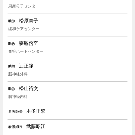
周産母子センター
松原貴子
助教
緩和ケアセンター
森脇啓至
助教
血管ハートセンター
辻正範
助教
脳神経外科
松山裕文
助教
脳神経内科
本多正繁
看護師長
武藤昭江
看護師長