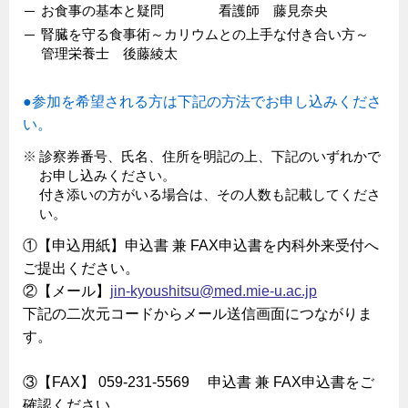
お食事の基本と疑問 看護師 藤見奈央
腎臓を守る食事術～カリウムとの上手な付き合い方～
管理栄養士 後藤綾太
●参加を希望される方は下記の方法でお申し込みくださ
い。
診察券番号、氏名、住所を明記の上、下記のいずれかで
お申し込みください。
付き添いの方がいる場合は、その人数も記載してくださ
い。
①【申込用紙】申込書 兼 FAX申込書を内科外来受付へ
ご提出ください。
②【メール】
jin-kyoushitsu@med.mie-u.ac.jp
下記の二次元コードからメール送信画面につながりま
す。
③【FAX】 059-231-5569 申込書 兼 FAX申込書をご
確認ください。