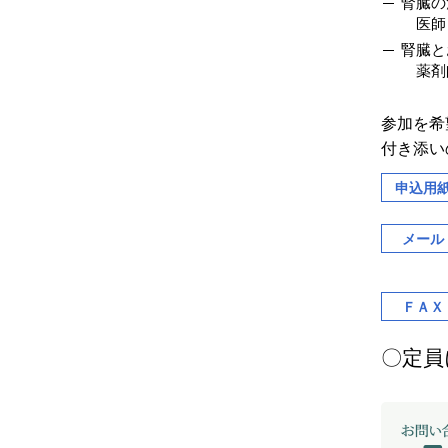
腎臓の
医師
腎臓と
薬剤
参加を希
付き添い
申込用
メール
ＦＡＸ
〇定員