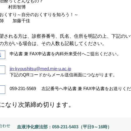
治療ってどんなもの？
 村田智博
おくすり～自分のおくすりを知ろう！～
師 加藤千佳
望される方は、診察券番号、氏名、住所を明記の上、下記のい
の方がいる場合は、その人数も記載してください。
申込書 兼 FAX申込書を内科外来受付へご提出ください。
紙
jin-kyoushitsu@med.mie-u.ac.jp
下記のQRコードからメール送信画面につながります。
059-231-5569 左記番号へ申込書 兼 FAX申込書をお送りく
になり次第締め切ります。
血液浄化療法部：059-231-5403（平日9～16時）