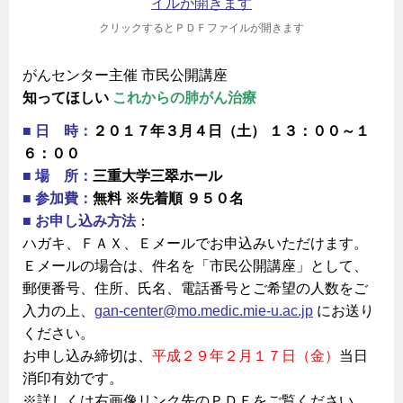
クリックするとＰＤＦファイルが開きます
がんセンター主催 市民公開講座
知ってほしい
これからの肺がん治療
■ 日 時：
２０１７年３月４日（土） １３：００～１
６：００
■ 場 所：
三重大学三翠ホール
■ 参加費：
無料 ※先着順 ９５０名
■ お申し込み方法
：
ハガキ、ＦＡＸ、Ｅメールでお申込みいただけます。
Ｅメールの場合は、件名を「市民公開講座」として、
郵便番号、住所、氏名、電話番号とご希望の人数をご
入力の上、
gan-center@mo.medic.mie-u.ac.jp
にお送り
ください。
お申し込み締切は、
平成２９年２月１７日（金）
当日
消印有効です。
※詳しくは右画像リンク先のＰＤＦをご覧ください。