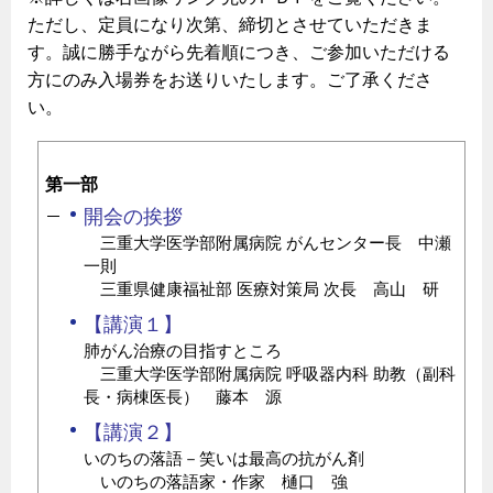
ただし、定員になり次第、締切とさせていただきま
す。誠に勝手ながら先着順につき、ご参加いただける
方にのみ入場券をお送りいたします。ご了承くださ
い。
第一部
開会の挨拶
三重大学医学部附属病院 がんセンター長 中瀬
一則
三重県健康福祉部 医療対策局 次長 高山 研
【講演１】
肺がん治療の目指すところ
三重大学医学部附属病院 呼吸器内科 助教（副科
長・病棟医長） 藤本 源
【講演２】
いのちの落語－笑いは最高の抗がん剤
いのちの落語家・作家 樋口 強