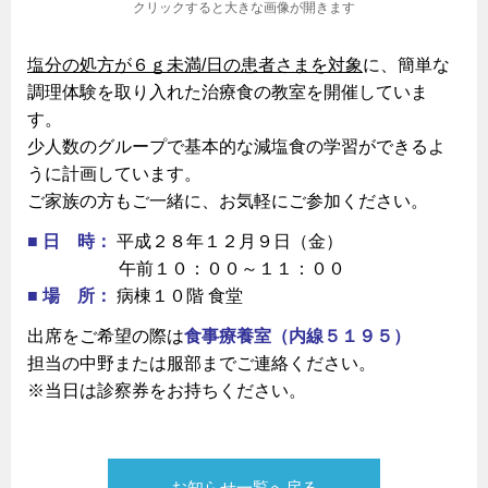
クリックすると大きな画像が開きます
塩分の処方が６ｇ未満/日の患者さまを対象
に、簡単な
調理体験を取り入れた治療食の教室を開催していま
す。
少人数のグループで基本的な減塩食の学習ができるよ
うに計画しています。
ご家族の方もご一緒に、お気軽にご参加ください。
■ 日 時：
平成２８年１２月９日（金）
午前１０：００～１１：００
■ 場 所：
病棟１０階 食堂
出席をご希望の際は
食事療養室（内線５１９５）
担当の中野または服部までご連絡ください。
※当日は診察券をお持ちください。
お知らせ一覧へ戻る