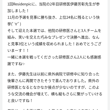
1回Residenpicに、当院の2年目研修医伊藤芳彰先生が参
加しました！
11月の予選を見事に勝ち抜き、上位24名に残るという快
挙(ﾟ∀ﾟ)
そして迎えた本選では、他院の研修医さんと3人チームを
組み、笑いを交えた巧みなプレゼンで決勝へ進出、なん
と見事3位という成績を収められました！おめでとうござ
いまーす！！
一緒に本選を戦ってくださった研修医さん2人にも感謝感
謝ですね✨
また、伊藤先生は以前に県外病院で研修中に知り合った
後輩さんに再開できたそうで喜んでおりました。県外の
研修医となるとなかなか接点が少ないのですが、このよ
うな交流の機会が増えて、横も縦もさらに繋がっていける
と良いですね！