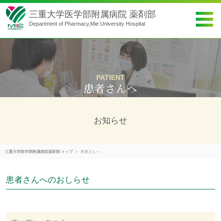
三重大学医学部附属病院 薬剤部
Department of Pharmacy,Mie University Hospital
薬剤部概要
PATIENT
就職・進学・研修
患者さんへ
実務実習の方へ
お知らせ
薬局薬剤師の方へ
三重大学医学部附属病院薬剤部 トップ
患者さんへ
患者さんへ
患者さんへのおしらせ
アクセス
お問い合わせ