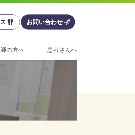
ス
お問い合わせ
剤師の方へ
患者さんへ
タッフ紹介
ァーマシーレジデント
剤部からのお知らせ
育・研修・研究
ァーマシーレジデント
修施設認定