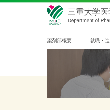
三重大学医
Department of Phar
薬剤部概要
就職・進
薬剤部長挨拶
教育・研修・研究
研修会
資格・認定
病院実習について
採用情報
トレーシングレポート
研究・業績