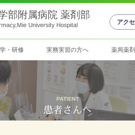
学部附属病院 薬剤部
アクセ
macy,Mie University Hospital
学・研修
実務実習の方へ
薬局薬
沿革
ス
薬剤師の声
採用医薬品リスト
フ
薬
業務
薬剤師の声
教
フ
がん化学療法レジメン
研
PATIENT
患者さんへ