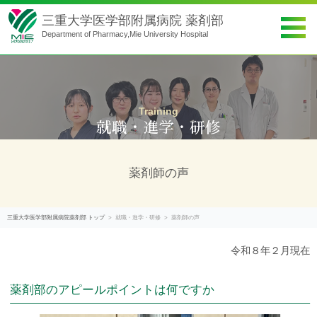
三重大学医学部附属病院 薬剤部
Department of Pharmacy,Mie University Hospital
薬剤部概要
Training
就職・進学・研修
就職・進学・研修
実務実習の方へ
薬剤師の声
薬局薬剤師の方へ
三重大学医学部附属病院薬剤部 トップ
就職・進学・研修
薬剤師の声
患者さんへ
令和８年２月現在
アクセス
薬剤部のアピールポイントは何ですか
お問い合わせ