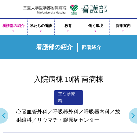
看護部の紹介
私たちの看護
教育
働く環境
採用案内
看護部の紹介
部署紹介
入院病棟 10階 南病棟
主な診療
科
心臓血管外科／呼吸器外科／呼吸器内科／放
射線科／リウマチ・膠原病センター