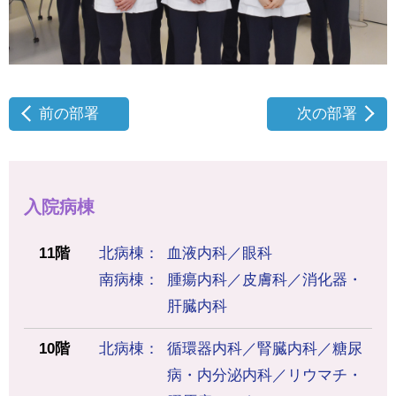
前の部署
次の部署
入院病棟
11階
北病棟
血液内科／眼科
南病棟
腫瘍内科／皮膚科／消化器・
肝臓内科
10階
北病棟
循環器内科／腎臓内科／糖尿
病・内分泌内科／リウマチ・