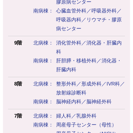
膠原病センター
南病棟
心臓血管外科／呼吸器外科／
呼吸器内科／リウマチ・膠原
病センター
9階
北病棟
消化管外科／消化器・肝臓内
科
南病棟
肝胆膵・移植外科／消化器・
肝臓内科
8階
北病棟
整形外科／形成外科／IVR科／
放射線診断科
南病棟
脳神経内科／脳神経外科
7階
北病棟
婦人科／乳腺外科
南病棟
周産母子センター（母性）