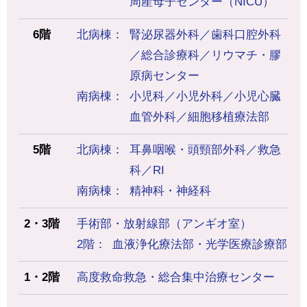
周産母子センター（NICU）
6階
北病棟
腎泌尿器外科／歯科口腔外科
／総合診療科／リウマチ・膠
原病センター
南病棟
小児科／小児外科／小児心臓
血管外科／細胞移植療法部
5階
北病棟
耳鼻咽喉・頭頸部外科／救急
科／RI
南病棟
精神科・神経科
2・3階
手術部・放射線部（アンギオ室）
2階
血液浄化療法部・光学医療診療部
1・2階
高度救命救急・総合集中治療センター