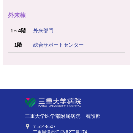
外来棟
1～4階
外来部門
1階
総合サポートセンター
部附属病院
三重大学医学部附属病院 看護部
〒514-8507
三重県津市江戸橋2丁目174