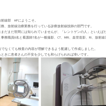
射線部 HPにようこそ。
業務、放射線治療業務を行っている診療放射線技師の部門です。
はまだまだ世間には知られていませんが、「レントゲンの人」といえば
と事務職員8名と看護師7名が一般撮影、CT、MRI、血管造影、RI、放
の方でなくても検査の内容が理解できるよう配慮して作成しました。
るときに患者さんの不安を少しでも和らげられれば幸いです。
線撮影
乳房X線撮影
maging
Mammography