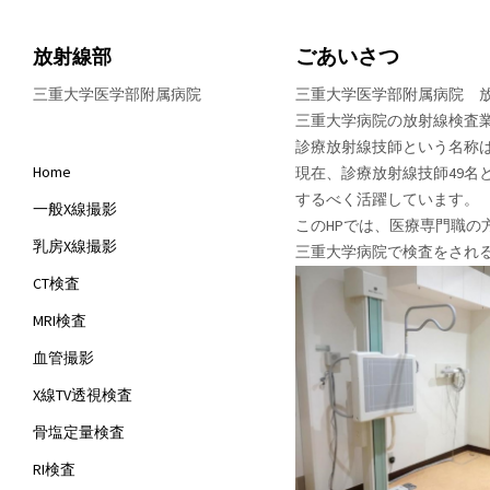
ごあいさつ
放射線部
三重大学医学部附属病院
三重大学医学部附属病院 放
三重大学病院の放射線検査
診療放射線技師という名称
Home
現在、診療放射線技師49名
するべく活躍しています。
一般X線撮影
このHPでは、医療専門職
乳房X線撮影
三重大学病院で検査をされ
CT検査
MRI検査
血管撮影
一般X
X線TV透視検査
骨塩定量検査
X-ray I
RI検査