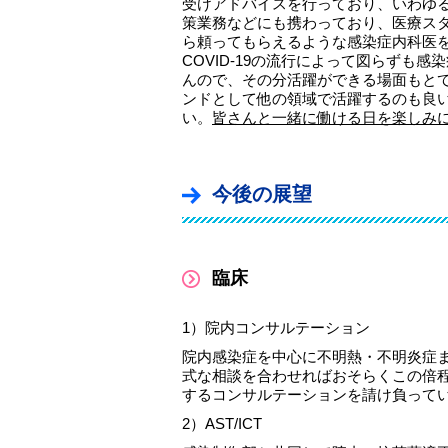
受けアドバイスを行っており、いわゆ
策業務などにも携わっており、医療ス
ら頼ってもらえるような感染症内科医
COVID-19の流行によって図らず
んので、その分活躍ができる場面もと
ンドとして他の領域で活躍するのも良
い。
皆さんと一緒に働ける日を楽しみ
今後の展望
臨床
1）院内コンサルテーション
院内感染症を中心に不明熱・不明炎症ま
式な相談を合わせればおそらくこの倍
するコンサルテーションを請け負って
2）AST/ICT