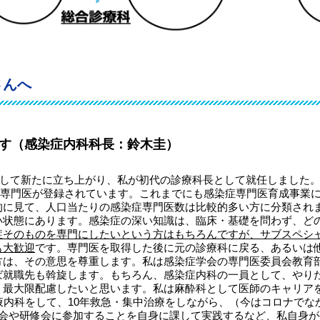
さんへ
す（感染症内科科長：鈴木圭）
門として新たに立ち上がり、私が初代の診療科長として就任しました
感染症専門医が登録されています。これまでにも感染症専門医育成事業
的に見て、人口当たりの感染症専門医数は比較的多い方に分類され
い状態にあります。感染症の深い知識は、臨床・基礎を問わず、ど
症そのものを専門にしたいという方はもちろんですが、サブスペシ
も大歓迎
です。専門医を取得した後に元の診療科に戻る、あるいは
方は、その意思を尊重します。私は感染症学会の専門医委員会教育
ば就職先も斡旋します。もちろん、感染症内科の一員として、やり
。最大限配慮したいと思います。私は麻酔科として医師のキャリア
液内科をして、10年救急・集中治療をしながら、（今はコロナでな
学会や研修会に参加することを自身に課して実践するなど、
私自身が