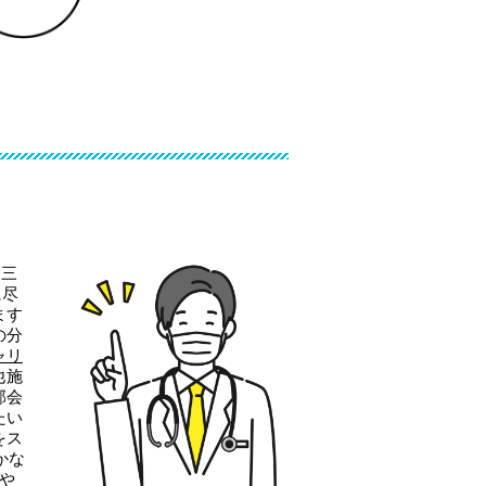
。三
に尽
ます
の分
ャリ
他施
部会
たい
をス
かな
や