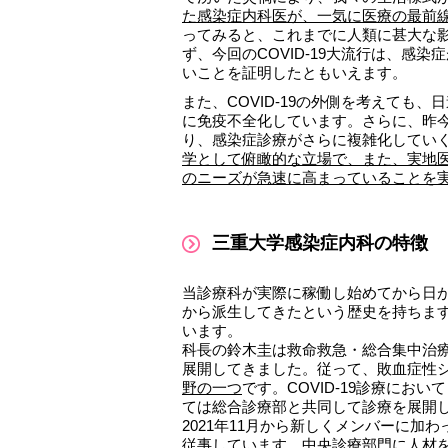
た感染症内科医が、一気に医療の最前
ってみると、これまでに人類に甚大な
ず、今回のCOVID-19大流行は、感
いことを証明したともいえます。
また、COVID-19の外側を考えても
に免疫不全化しています。さらに、昨今のAMR（a
り、感染症診療がさらに複雑化してい
学として俯瞰的な立場で、また、実地
のニーズが急速に高まっていることを
三重大学感染症内科の特徴
当診療科が実際に稼働し始めてから日
から派生してきたという歴史を持ちます
います。
科長の鈴木圭は救命救急・総合集中治
展開してきました。従って、敗血症性
野の一つ
です。COVID-19診療に
ては総合診療部と共同して診療を展開
2021年11月から新しくメンバーに加
従事しています。中央診療部門に人材