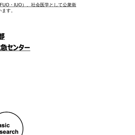
FUO・IUO）、社会医学として公衆衛
います。