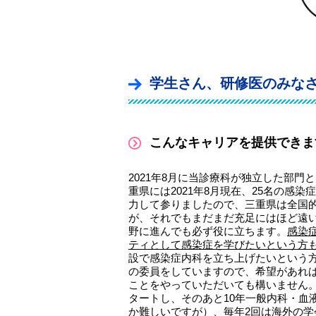
学生さん、研修医のみな
こんなキャリアを提供できま
2021年8月に当診療科が独立した部
重県には2021年8月現在、25名の
力して参りましたので、三重県は全国
が、それでもまだまだ充足にはほど遠
野に進んでも必ず役に立ちます。
感染
ティとして感染症を学びたいという方
設で感染症内科を立ち上げたいという
の委員をしていますので、希望があれ
ことをやっていただいても構いません
タートし、そのあと10年一般内科・血
か難しいですが）、毎年2回は海外の