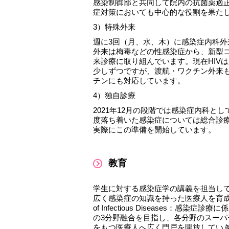
感染制御部と共同して院内の抗菌薬適
症対策においても中心的な役割を果た
3）特殊外来
週に3回（月、水、木）に感染症内科
外来は梅毒などの性感染症から、新型
来診療に取り組んでいます。現在HIV
少しずつですが、渡航・ワクチン外来
チンにも対応しています。
4）独自診療
2021年12月の段階では感染症内科
度落ち着いた感染症については総合診
実際にこの準備を開始しています。
教育
学生に対する感染症学の講義を担当して
広く感染症の知識を持った医療人を育成して
of Infectious Disease
の3分野融合を目指し、各分野のスー
をもつ医療人へ広く門戸を開放してい