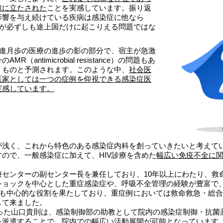
線に立たされた
ことを実感しています。振り返
影響を与え続けている疾病は感染症に他なら
染症が必ずしも途上国だけに起こりえる問題ではな
、日進月歩の医療の進歩の影の部分で、宿主が急激
ntimicrobial resistance）の問題もあ
くものと予測されます。このような中、
社会医
医家としては一つの症例を仰視できる感染症医
実感しています。
が浅く、これから特色のある感染症内科を創っていきたいと考えて
ので、一般感染症に加えて、HIV診療を含めた
幅広い免疫不全に
療センターの副センター長を兼任しており、10年以上にわたり、救
ショックを中心とした重症感染症や、呼吸不全管理の経験が豊富で
おいても中心的な役割を果たしており、重症例においては救命救急・総
して来ました。
わった山口貴則は、感染制御部の助教として院内の感染症制御・抗菌薬
を派遣することで、
院内での幅広い活動展開が可能
となっています