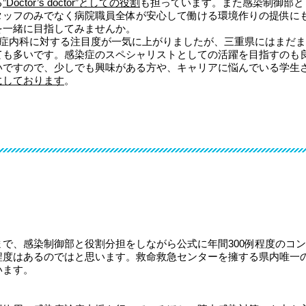
る
”Doctor’s doctor”としての役割
も担っています。また感染制御部と
タッフのみでなく病院職員全体が安心して働ける環境作りの提供に
を一緒に目指してみませんか。
も感染症内科に対する注目度が一気に上がりましたが、三重県にはまだ
ても多いです。感染症のスペシャリストとしての活躍を目指すのも
いですので、少しでも興味がある方や、キャリアに悩んでいる学生
にしております
。
で、感染制御部と役割分担をしながら公式に年間300例程度のコ
程度はあるのではと思います。救命救急センターを擁する県内唯一
います。