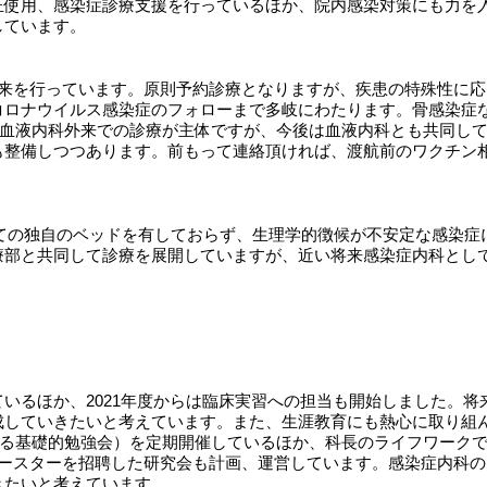
正使用、感染症診療支援を行っているほか、院内感染対策にも力を
しています。
外来を行っています。原則予約診療となりますが、疾患の特殊性に
コロナウイルス感染症のフォローまで多岐にわたります。骨感染症
は血液内科外来での診療が主体ですが、今後は血液内科とも共同し
も整備しつつあります。前もって連絡頂ければ、渡航前のワクチン
としての独自のベッドを有しておらず、生理学的徴候が不安定な感染
療部と共同して診療を展開していますが、近い将来感染症内科とし
いるほか、2021年度からは臨床実習への担当も開始しました。
いきたいと考えています。また、生涯教育にも熱心に取り組んでおり、MiM
s：感染症診療に係る基礎的勉強会）を定期開催しているほか、科長のライフ
パースターを招聘した研究会も計画、運営しています。感染症内科
きたいと考えています。