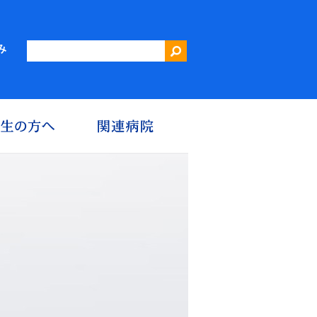
三重大学第二内科 血液内科・腫瘍内科・消化器内科
み
究
患者さんへ
医学生の方へ
関連病院