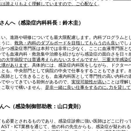
点は誰よりもよく理解していますので、ご心配なく
。
さんへ（感染症内科科長：鈴木圭）
さい。進路や研修についても最大限配慮します。内科プログラムと
ように、
救急・内科のダブルボードを目指してもらうのも良い
でし
医かつ感染症専門医は本邦では非常に少なく、ここに血液専門医と
今でも血液内科・救急集中治療を続けながら感染症の面白さを日々
他の大学病院では普通考えられないスタイルですが、三重大学感染
土壌があります
。具体的には、感染症内科医をしながら、ドクターヘ
ことも、中央部門として病院の中央で仕事をすることもできます。
る医師として生きることも、血液内科医として専門性の高い内科の
ルでやってきている前例があるので、
実現可能性が高い
ことは理解
とこ取りで構いません、
是非一緒に良い仕事をするのに､力を貸して
んへ（感染制御部助教：山口貴則）
ても必要とされるものであり、感染症診療に強い医師はどこに行っ
AST・ICT業務を通じて、他の科の先生からも、感染症が疑われ