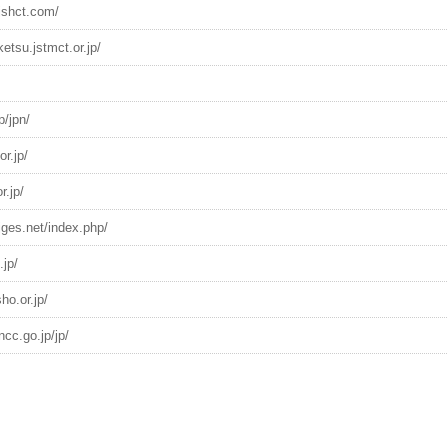
jshct.com/
ketsu.jstmct.or.jp/
p/jpn/
r.jp/
r.jp/
jges.net/index.php/
.jp/
ho.or.jp/
ncc.go.jp/jp/