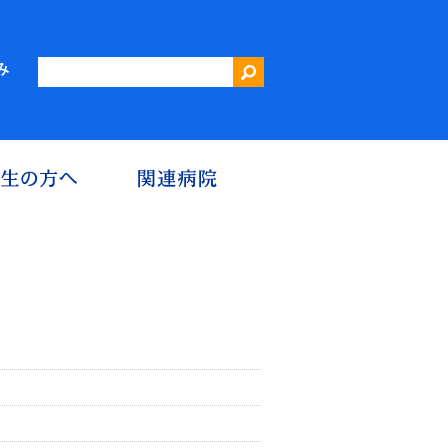
三重大学第二内科 血液内科・腫瘍内科・消化器内科
み
究
患者さんへ
医学生の方へ
関連病院