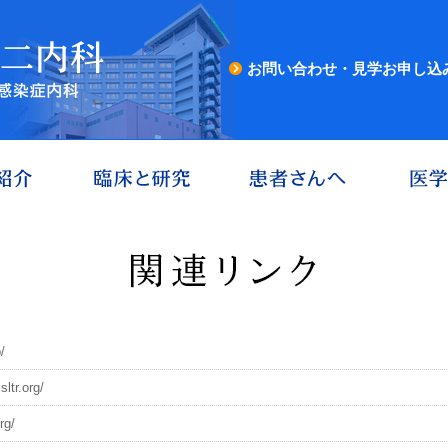
お問い合わせ・見学お申し込
HOME
第二内科紹介
臨床と研
/
sltr.org/
rg/