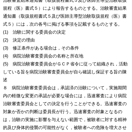
治験審査結果通知書（取扱規程書式５及び医師主導型治験取扱
規程（医）書式５）により報告するものとする。治験審査結果
通知書（取扱規程書式５及び医師主導型治験取扱規程（医）書
式５）には，次の各号に掲げる事項を記載するものとする。
(1) 治験に関する委員会の決定
(2) 決定の理由
(3) 修正条件がある場合は，その条件
(4) 病院治験審査委員会の名称と所在地
(5) 病院治験審査委員会がＧＣＰ省令に従って組織され，活動
している旨を病院治験審査委員会が自ら確認し保証する旨の陳
述
８ 病院治験審査委員会は，承認済の治験について，実施期間
内の軽微な変更の承認が必要な場合には，迅速審査により病院
治験審査委員会としての決定を行うことができる。迅速審査の
対象か否かの判断は委員長が行う。迅速審査の対象となるの
は，治験の実施に影響を与えない範囲で，被験者に対する精神
的及び身体的侵襲の可能性がなく，被験者への危険を増大させ