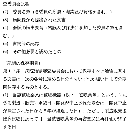
査委員会規程
(2) 委員名簿（各委員の所属・職業及び資格を含む。）
(3) 病院長から提出された文書
(4) 会議の議事要旨（審議及び採決に参加した委員名簿を含
む。）
(5) 書簡等の記録
(6) その他必要と認めたもの
（記録の保存期間）
第１２条 病院治験審査委員会において保存すべき治験に関す
る文書は，次の各号に定める日のうちいずれか遅い日までの期
間保存するものとする。
(1) 当該被験薬又は被験機器（以下「被験薬等」という。）に
係る製造（販売）承認日（開発が中止された場合は，開発中止
が決定された日から３年が経過した日）。ただし，製造販売後
臨床試験にあっては，当該被験薬等の再審査又は再評価が終了
する日