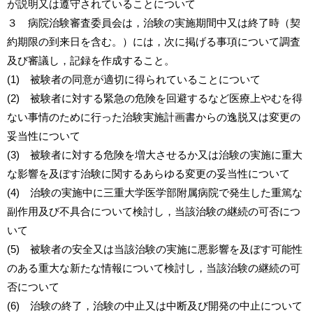
が説明又は遵守されていることについて
３ 病院治験審査委員会は，治験の実施期間中又は終了時（契
約期限の到来日を含む。）には，次に掲げる事項について調査
及び審議し，記録を作成すること。
(1) 被験者の同意が適切に得られていることについて
(2) 被験者に対する緊急の危険を回避するなど医療上やむを得
ない事情のために行った治験実施計画書からの逸脱又は変更の
妥当性について
(3) 被験者に対する危険を増大させるか又は治験の実施に重大
な影響を及ぼす治験に関するあらゆる変更の妥当性について
(4) 治験の実施中に三重大学医学部附属病院で発生した重篤な
副作用及び不具合について検討し，当該治験の継続の可否につ
いて
(5) 被験者の安全又は当該治験の実施に悪影響を及ぼす可能性
のある重大な新たな情報について検討し，当該治験の継続の可
否について
(6) 治験の終了，治験の中止又は中断及び開発の中止について