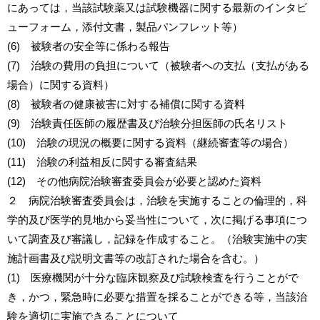
にあっては，当該試験薬又は試験機器に関する最新のインタビ
ューフォーム，添付文書，製品パンフレット等）
(6) 被験者の安全等に係わる報告
(7) 治験の費用の負担について（被験者への支払（支払がある
場合）に関する資料）
(8) 被験者の健康被害に対する補償に関する資料
(9) 治験責任医師の履歴書及び治験分担医師の氏名リスト
(10) 治験の現況の概要に関する資料（継続審査等の場合）
(11) 治験の利益相反に関する審査結果
(12) その他病院治験審査委員会が必要と認めた資料
２ 病院治験審査委員会は，治験を実施することの倫理的，科
学的及び医学的見地から妥当性について，次に掲げる事項につ
いて調査及び審議し，記録を作成すること。（治験実施中の実
施計画書及び説明文書等の改訂された場合を含む。）
(1) 医療機関が十分な臨床観察及び試験検査を行うことがで
き，かつ，緊急時に必要な措置を採ることができる等，当該治
験を適切に実施できることについて