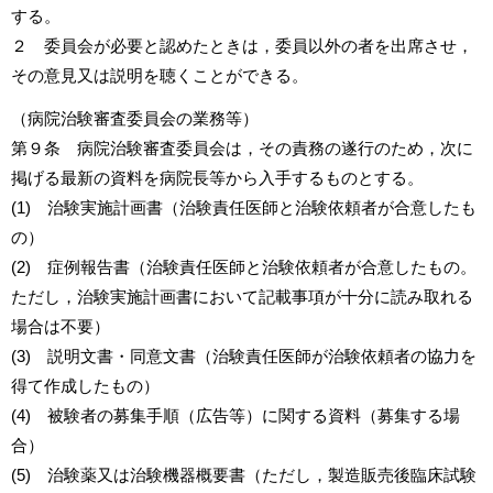
する。
２ 委員会が必要と認めたときは，委員以外の者を出席させ，
その意見又は説明を聴くことができる。
（病院治験審査委員会の業務等）
第９条 病院治験審査委員会は，その責務の遂行のため，次に
掲げる最新の資料を病院長等から入手するものとする。
(1) 治験実施計画書（治験責任医師と治験依頼者が合意したも
の）
(2) 症例報告書（治験責任医師と治験依頼者が合意したもの。
ただし，治験実施計画書において記載事項が十分に読み取れる
場合は不要）
(3) 説明文書・同意文書（治験責任医師が治験依頼者の協力を
得て作成したもの）
(4) 被験者の募集手順（広告等）に関する資料（募集する場
合）
(5) 治験薬又は治験機器概要書（ただし，製造販売後臨床試験