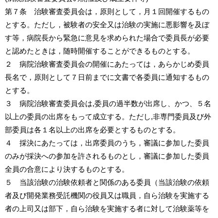
第７条 治験審査委員会は，原則として，月１回開催するもの
とする。ただし，被験者の安全又は治験の実施に悪影響を及ぼ
す等，病院長から緊急に意見を求められた場合で委員長が必要
と認めたときは，随時開催することができるものとする。
２ 病院治験審査委員会の開催にあたっては，あらかじめ委員
長名で，原則として７日前までに文書で各委員に通知するもの
とする。
３ 病院治験審査委員会は
,
委員の過半数が出席し、かつ、５名
以上の委員の出席をもって成立する。ただし
,
非専門委員及び外
部委員は各１名以上の出席を必要とするものとする。
４ 採決にあたっては，出席委員のうち，審議に参加した委員
のみが採決への参加を許されるものとし，審議に参加した委員
全員の合意により決するものとする。
５ 当該治験の治験依頼者と関係のある委員（当該治験の依頼
者及び開発業務受託機関の役員又は職員，自ら治験を実施する
者の上司又は部下，自ら治験を実施する者に対して治験薬等を