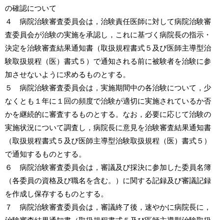
の確認について
４ 病院治験審査委員会は，治験責任医師に対して病院治験審
査委員会が治験の実施を承認し，これに基づく病院長の指示・
決定を治験審査結果通知書（取扱規程書式５及び医師主導型治
験取扱規程（医）書式５）で通知される前に被験者を治験に参
加させないように求めるものとする。
５ 病院治験審査委員会は，実施期間中の各治験について，少
なくとも１年に１回の頻度で治験が適切に実施されているか否
かを継続的に審査するものとする。なお，必要に応じて治験の
実施状況について調査し，病院長に意見を治験審査結果通知書
（取扱規程書式５及び医師主導型治験取扱規程（医）書式５）
で通知するものとする。
６ 病院治験審査委員会は，審議及び採決に参加した委員名簿
（各委員の資格及び職名を含む。）に関する記録及び審議記録
を作成し保存するものとする。
７ 病院治験審査委員会は，審議終了後，速やかに病院長に，