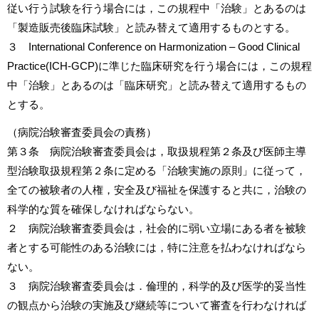
従い行う試験を行う場合には，この規程中「治験」とあるのは
「製造販売後臨床試験」と読み替えて適用するものとする。
３
International Conference on Harmonization – Good Clinical
Practice(ICH-GCP)
に準じた臨床研究を行う場合には，この規程
中「治験」とあるのは「臨床研究」と読み替えて適用するもの
とする。
（病院治験審査委員会の責務）
第３条 病院治験審査委員会は，取扱規程第２条及び医師主導
型治験取扱規程第２条に定める「治験実施の原則」に従って，
全ての被験者の人権，安全及び福祉を保護すると共に，治験の
科学的な質を確保しなければならない。
２ 病院治験審査委員会は，社会的に弱い立場にある者を被験
者とする可能性のある治験には，特に注意を払わなければなら
ない。
３ 病院治験審査委員会は．倫理的，科学的及び医学的妥当性
の観点から治験の実施及び継続等について審査を行わなければ