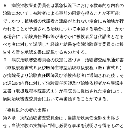
８ 病院治験審査委員会は緊急状況下における救命的な内容の
治験において，被験者による事前の同意を得ることが不可能
で，かつ，被験者の代諾者と連絡がとれない場合にも治験が行
われることが予測される治験について承認する場合には，かか
る場合に，治験責任医師等が速やかに被験者又は代諾者となる
べき者に対して説明した経緯と結果を病院治験審査委員会に報
告する旨を承認文書に記載するものとする。
９ 病院治験審査委員会の決定に基づき，治験審査結果通知書
（取扱規程書式５及び医師主導型治験取扱規程（医）書式５）
が病院長より治験責任医師及び治験依頼者に通知された後，そ
の通知の内容に対して治験責任医師及び治験依頼者から異議申
立書（取扱規程本院書式１）が病院長に提出された場合には，
病院治験審査委員会において再審議することができる。
（委員以外の者の出席）
第８条 病院治験審査委員会は，当該治験責任医師を出席さ
せ，当該治験の実施等に関し必要な事項を説明させ得るものと