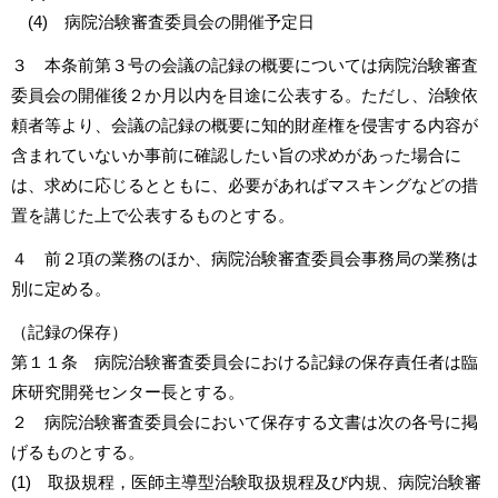
(4) 病院治験審査委員会の開催予定日
３ 本条前第３号の会議の記録の概要については病院治験審査
委員会の開催後２か月以内を目途に公表する。ただし、治験依
頼者等より、会議の記録の概要に知的財産権を侵害する内容が
含まれていないか事前に確認したい旨の求めがあった場合に
は、求めに応じるとともに、必要があればマスキングなどの措
置を講じた上で公表するものとする。
４ 前２項の業務のほか、病院治験審査委員会事務局の業務は
別に定める。
（記録の保存）
第１１条 病院治験審査委員会における記録の保存責任者は臨
床研究開発センター長とする。
２ 病院治験審査委員会において保存する文書は次の各号に掲
げるものとする。
(1) 取扱規程，医師主導型治験取扱規程及び内規、病院治験審