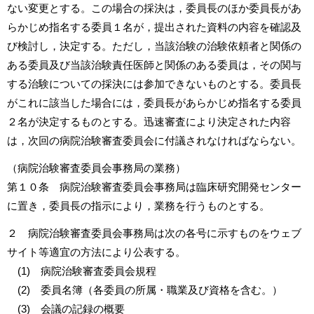
ない変更とする。この場合の採決は，委員長のほか委員長があ
らかじめ指名する委員１名が，提出された資料の内容を確認及
び検討し，決定する。ただし，当該治験の治験依頼者と関係の
ある委員及び当該治験責任医師と関係のある委員は，その関与
する治験についての採決には参加できないものとする。委員長
がこれに該当した場合には，委員長があらかじめ指名する委員
２名が決定するものとする。迅速審査により決定された内容
は，次回の病院治験審査委員会に付議されなければならない。
（病院治験審査委員会事務局の業務）
第１０条 病院治験審査委員会事務局は臨床研究開発センター
に置き，委員長の指示により，業務を行うものとする。
２ 病院治験審査委員会事務局は次の各号に示すものをウェブ
サイト等適宜の方法により公表する。
(1) 病院治験審査委員会規程
(2) 委員名簿（各委員の所属・職業及び資格を含む。）
(3) 会議の記録の概要