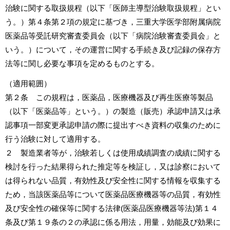
治験に関する取扱規程（以下「医師主導型治験取扱規程」とい
う。）第４条第２項の規定に基づき，三重大学医学部附属病院
医薬品等受託研究審査委員会（以下「病院治験審査委員会」と
いう。）について，その運営に関する手続き及び記録の保存方
法等に関し必要な事項を定めるものとする。
（適用範囲）
第２条 この規程は，医薬品，医療機器及び再生医療等製品
（以下「医薬品等」という。）の製造（販売）承認申請又は承
認事項一部変更承認申請の際に提出すべき資料の収集のために
行う治験に対して適用する。
２ 製造業者等が，治験若しくは使用成績調査の成績に関する
検討を行った結果得られた推定等を検証し，又は診察において
は得られない品質，有効性及び安全性に関する情報を収集する
ため，当該医薬品等について医薬品医療機器等の品質，有効性
及び安全性の確保等に関する法律
(
医薬品医療機器等法
)
第１４
条及び第１９条の２の承認に係る用法，用量，効能及び効果に