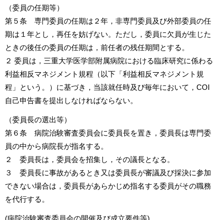
（委員の任期等）
第５条 専門委員の任期は２年，非専門委員及び外部委員の任
期は１年とし，再任を妨げない。ただし，委員に欠員が生じた
ときの後任の委員の任期は，前任者の残任期間とする。
２ 委員は，三重大学医学部附属病院における臨床研究に係わる
利益相反マネジメント規程（以下「利益相反マネジメント規
程」という。）に基づき，当該就任時及び毎年において，
COI
自己申告書を提出しなければならない。
（委員長の選出等）
第６条 病院治験審査委員会に委員長を置き，委員長は専門委
員の中から病院長が指名する。
２ 委員長は，委員会を招集し，その議長となる。
３ 委員長に事故があるとき又は委員長が審議及び採決に参加
できない場合は，委員長があらかじめ指名する委員がその職務
を代行する。
(病院治験審査委員会の開催及び成立要件等)