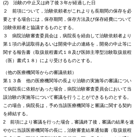
(2) 治験の中止又は終了後３年が経過した日
２ 前項について，治験依頼者がこれよりも長期間の保存を必
要とする場合には，保存期間，保存方法及び保存経費について
治験依頼者と協議するものとする。
３ 病院治験審査委員会は，病院長を経由して治験依頼者より
第１項の承認取得あるいは開発中止の連絡を，開発の中止等に
関する報告書（取扱規程書式１８及び医師主導型治験取扱規程
（医）書式１８）により受けるものとする。
（他の医療機関等からの審議依頼）
第１３条 他の医療機関等の長より治験の実施等の審議につい
て病院長に依頼があった場合，病院治験審査委員会において当
該治験の実施等について審議を行うことができるものとする。
この場合，病院長は，予め当該医療機関等と審議に関する契約
を締結する。
2 前項により審議を行った場合，審議終了後，審議の結果を速
やかに当該医療機関等の長に，治験審査結果通知書（取扱規程