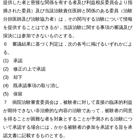
提供した者と密接な関係を有する者及び利益相反委員会より指
摘された委員）及び当該治験責任医師と関係のある委員（治験
分担医師及び治験協力者）は，その関与する治験について情報
を提供することはできるが，当該治験に関する事項の審議及び
採決には参加できないものとする。
６ 審議結果に基づく判定は，次の各号に掲げるいずれかによ
る。
(1) 承認
(2) 修正の上で承認
(3) 却下
(4) 既承認事項の取り消し
(5) 保留
７ 病院治験審査委員会は，被験者に対して直接の臨床的利益
が期待できない非治療的な内容の治験であって，被験者の同意
を得ることが困難な者を対象とすることが予測される治験につ
いて承認する場合には，かかる被験者の参加を承認する旨を承
認文書に記載するものとする。