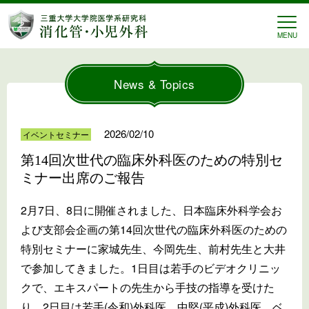
三重大学 消化管・小児外
MENU
News & Topics
2026/02/10
イベントセミナー
第14回次世代の臨床外科医のための特別セ
ミナー出席のご報告
2月7日、8日に開催されました、日本臨床外科学会お
よび支部会企画の第14回次世代の臨床外科医
のための
特別セミナーに家城先生、今岡先生、
前村先生と大井
で参加してきました。
1日目は若手のビデオクリニッ
クで、
エキスパートの先生から手技の指導を受けた
り、2日目は若手(
令和)外科医、中堅(平成)外科医、ベ