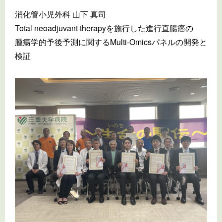
消化管小児外科 山下 真司
Total neoadjuvant therapyを施行した進行直腸癌の
腫瘍学的予後予測に関するMulti-Omicsパネルの開発と
検証