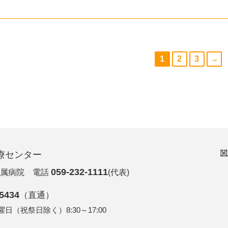
1
2
3
→
関
療センター
059-232-1111
属病院
電話
(代表)
-5434
（直通）
（祝祭日除く）8:30～17:00