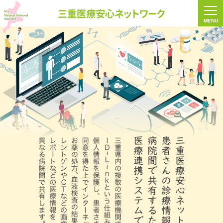
三重医療安心ネ
MENU
三重医療
三重県内