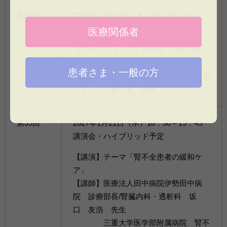
第38回
2026年10月15日（木）18：30～19：
30 ワークショップ形式・対面のみ
医療関係者
【ワークショップ】テーマ「スピリチュ
アルケアの基本を学ぼう」
患者さま・一般の方
【講師】さいたま赤十字病院緩和ケアセ
ンター 原 敬 先生
第39回
2027年1月21日（木）18：30～19：45
講演会・ハイブリッド予定
【講演】テーマ「腎不全患者の緩和ケ
ア」
【講師】医療法人田中病院伊勢田中病
院 診療部長/腎臓内科・透析科 坂
口 友浩 先生
三重大学医学部附属病院 腎不