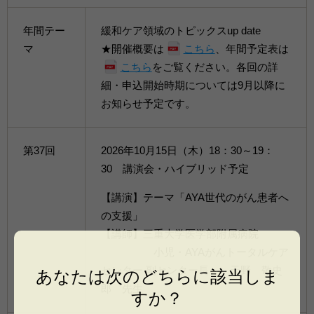
年間テー
緩和ケア領域のトピックスup date
マ
★開催概要は
こちら
、年間予定表は
こちら
をご覧ください。各回の詳
細・申込開始時期については9月以降に
お知らせ予定です。
第37回
2026年10月15日（木）18：30～19：
30 講演会・ハイブリッド予定
【講演】テーマ「AYA世代のがん患者へ
の支援」
【講師】三重大学医学部附属病院
小児・AYAがんトータルケア
センター 副センター長 天野 敬史
あなたは次のどちらに該当しま
郎 先生
すか？