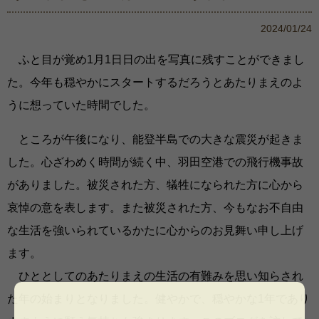
2024/01/24
ふと目が覚め1月1日日の出を写真に残すことができまし
た。今年も穏やかにスタートするだろうとあたりまえのよ
うに想っていた時間でした。
ところが午後になり、能登半島での大きな震災が起きま
した。心ざわめく時間が続く中、羽田空港での飛行機事故
がありました。被災された方、犠牲になられた方に心から
哀悼の意を表します。また被災された方、今もなお不自由
な生活を強いられているかたに心からのお見舞い申し上げ
ます。
ひととしてのあたりまえの生活の有難みを思い知らされ
た年の始まりとなりました。健やかで、穏やかな1年であり