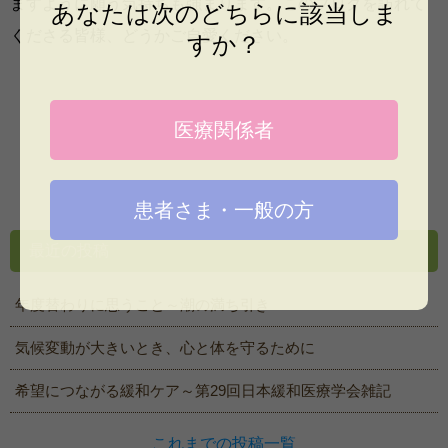
ますように願う気持ちも強まります。このブログを訪れて
あなたは次のどちらに該当しま
くださる皆様、どうかご自愛ください。
すか？
医療関係者
一覧へ戻る
患者さま・一般の方
最近の投稿
年度替わりに思うこと～潮の満ち引き
気候変動が大きいとき、心と体を守るために
希望につながる緩和ケア～第29回日本緩和医療学会雑記
これまでの投稿一覧