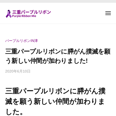
三
ー
コ
重
ン
パ
メ
テ
ニ
ー
ュ
三
F
ン
プ
ー
重
i
ル
ツ
g
パ
リ
へ
パープルリボンIN津
h
ボ
ー
ス
t
ン
三重パープルリボンに膵がん撲滅を願
プ
キ
T
（
ル
ッ
う新しい仲間が加わりました!
P
o
プ
リ
u
g
2020年6月10日
b
ボ
r
e
y
ン
p
t
p
l
（
h
三重パープルリボンに膵がん撲
a
e
e
P
n
R
滅を願う新しい仲間が加わりま
r
u
c
i
w
a
r
した。
b
i
n