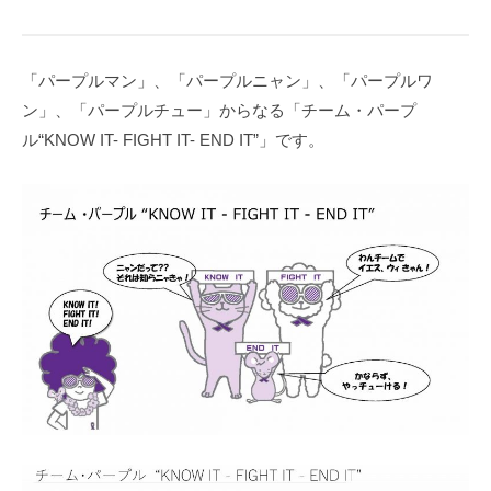
p
b
t
u
l
o
h
s
n
e
u
e
「パープルマン」、「パープルニャン」、「パープルワ
M
R
s
r
ン」、「パープルチュー」からなる「チーム・パープ
i
i
ル“KNOW IT- FIGHT IT- END IT”」です。
e
b
）
b
o
n
M
i
e
）