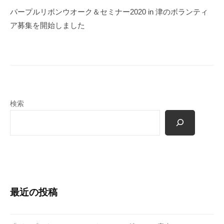
ゲ
パープルリボンウオーク＆セミナー2020 in 津のボランティ
ー
ア募集を開始しました
シ
ョ
ン
検索
最近の投稿