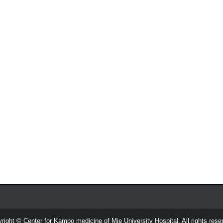
right © Center for Kampo medicine of Mie University Hospital, All rights rese