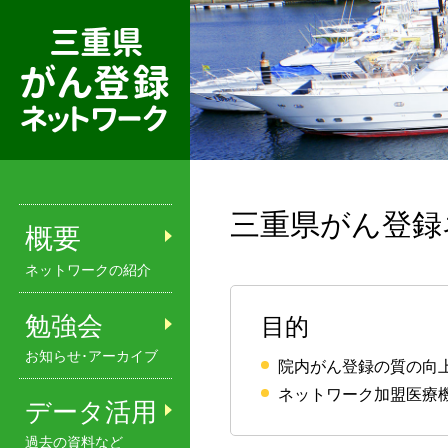
三重県がん登録ネットワーク
三重県がん登録
概要
ネットワークの紹介
勉強会
目的
お知らせ･アーカイブ
院内がん登録の質の向
ネットワーク加盟医療
データ活用
過去の資料など