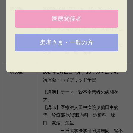
第38回
2026年10月15日（木）18：30～19：
30 ワークショップ形式・対面のみ
医療関係者
【ワークショップ】テーマ「スピリチュ
アルケアの基本を学ぼう」
患者さま・一般の方
【講師】さいたま赤十字病院緩和ケアセ
ンター 原 敬 先生
第39回
2027年1月21日（木）18：30～19：45
講演会・ハイブリッド予定
【講演】テーマ「腎不全患者の緩和ケ
ア」
【講師】医療法人田中病院伊勢田中病
院 診療部長/腎臓内科・透析科 坂
口 友浩 先生
三重大学医学部附属病院 腎不