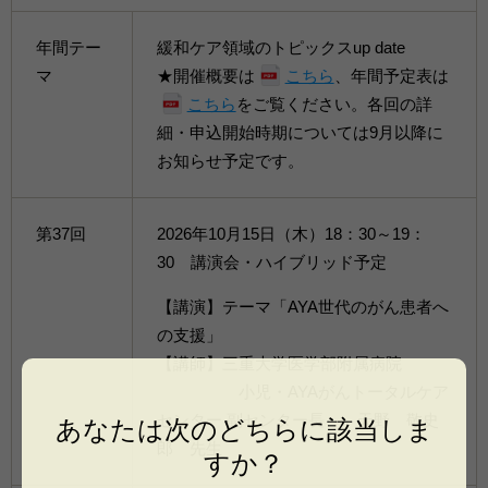
年間テー
緩和ケア領域のトピックスup date
マ
★開催概要は
こちら
、年間予定表は
こちら
をご覧ください。各回の詳
細・申込開始時期については9月以降に
お知らせ予定です。
第37回
2026年10月15日（木）18：30～19：
30 講演会・ハイブリッド予定
【講演】テーマ「AYA世代のがん患者へ
の支援」
【講師】三重大学医学部附属病院
小児・AYAがんトータルケア
センター 副センター長 天野 敬史
あなたは次のどちらに該当しま
郎 先生
すか？